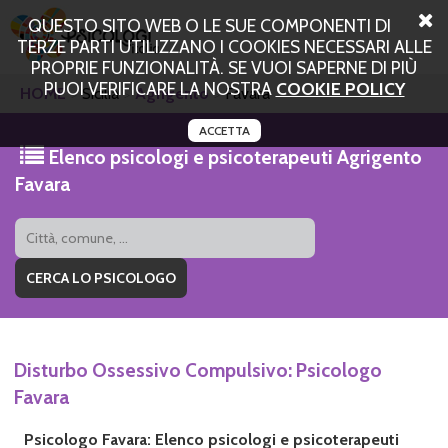
QUESTO SITO WEB O LE SUE COMPONENTI DI
TERZE PARTI UTILIZZANO I COOKIES NECESSARI ALLE
PROPRIE FUNZIONALITÀ. SE VUOI SAPERNE DI PIÙ
PUOI VERIFICARE LA NOSTRA
COOKIE POLICY
HOME
Sicilia
Agrigento
Favara
ACCETTA
Elenco psicologi e psicoterapeuti Agrigento
Favara
Disturbo Ossessivo Compulsivo: Psicologo
Favara
Psicologo Favara: Elenco psicologi e psicoterapeuti