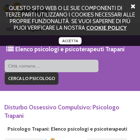
QUESTO SITO WEB O LE SUE COMPONENTI DI
TERZE PARTI UTILIZZANO I COOKIES NECESSARI ALLE
PROPRIE FUNZIONALITÀ. SE VUOI SAPERNE DI PIÙ
PUOI VERIFICARE LA NOSTRA
COOKIE POLICY
HOME
Trapani
ACCETTA
Elenco psicologi e psicoterapeuti Trapani
Disturbo Ossessivo Compulsivo: Psicologo
Trapani
Psicologo Trapani: Elenco psicologi e psicoterapeuti