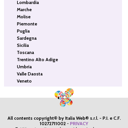
Lombardia
Marche
Molise
Piemonte
Puglia
Sardegna
Sicilia
Toscana
Trentino Alto Adige
Umbria
Valle Daosta
Veneto
All contents copyright© by Italia Web® s.r.l. - P.I. e C.F.
10272711002
-
PRIVACY