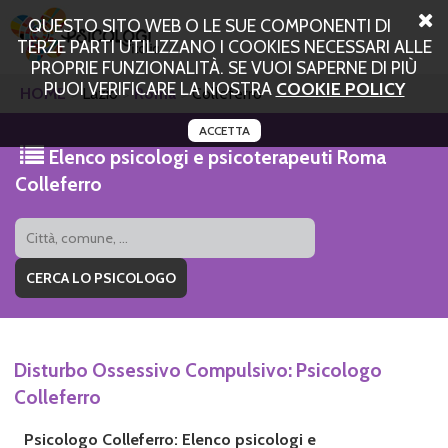
QUESTO SITO WEB O LE SUE COMPONENTI DI
TERZE PARTI UTILIZZANO I COOKIES NECESSARI ALLE
PROPRIE FUNZIONALITÀ. SE VUOI SAPERNE DI PIÙ
PUOI VERIFICARE LA NOSTRA
COOKIE POLICY
HOME
Lazio
Roma
Colleferro
ACCETTA
Elenco psicologi e psicoterapeuti Roma
Colleferro
Disturbo Ossessivo Compulsivo: Psicologo
Colleferro
Psicologo Colleferro: Elenco psicologi e