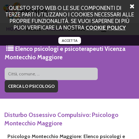
QUESTO SITO WEB O LE SUE COMPONENTI DI
TERZE PARTI UTILIZZANO I COOKIES NECESSARI ALLE
PROPRIE FUNZIONALITÀ. SE VUOI SAPERNE DI PIÙ
PUOI VERIFICARE LA NOSTRA
COOKIE POLICY
HOME
Veneto
Vicenza
Montecchio Maggiore
ACCETTA
Elenco psicologi e psicoterapeuti Vicenza
Montecchio Maggiore
Disturbo Ossessivo Compulsivo: Psicologo
Montecchio Maggiore
Psicologo Montecchio Maggiore: Elenco psicologi e