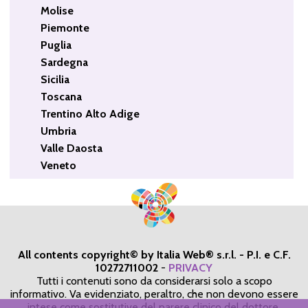
Molise
Piemonte
Puglia
Sardegna
Sicilia
Toscana
Trentino Alto Adige
Umbria
Valle Daosta
Veneto
All contents copyright© by Italia Web® s.r.l. - P.I. e C.F.
10272711002
-
PRIVACY
Tutti i contenuti sono da considerarsi solo a scopo
informativo. Va evidenziato, peraltro, che non devono essere
intese come sostitutive del parere clinico del dottore,