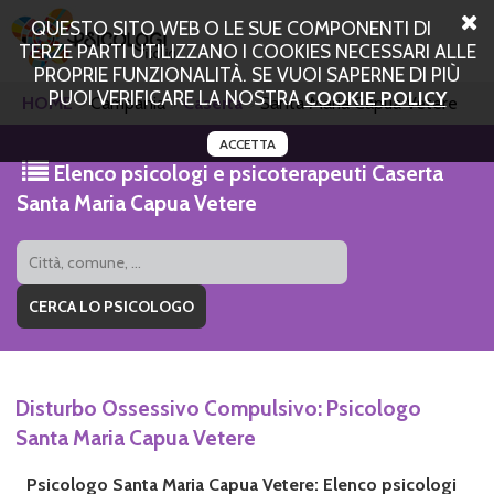
QUESTO SITO WEB O LE SUE COMPONENTI DI
TERZE PARTI UTILIZZANO I COOKIES NECESSARI ALLE
PROPRIE FUNZIONALITÀ. SE VUOI SAPERNE DI PIÙ
PUOI VERIFICARE LA NOSTRA
COOKIE POLICY
HOME
Campania
Caserta
Santa Maria Capua Vetere
ACCETTA
Elenco psicologi e psicoterapeuti Caserta
Santa Maria Capua Vetere
Disturbo Ossessivo Compulsivo: Psicologo
Santa Maria Capua Vetere
Psicologo Santa Maria Capua Vetere: Elenco psicologi