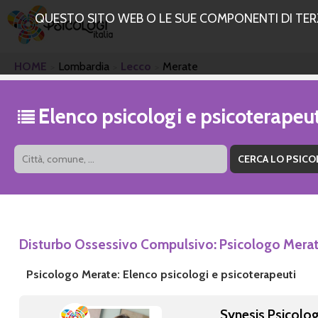
QUESTO SITO WEB O LE SUE COMPONENTI DI TERZE
HOME
Lombardia
Lecco
Merate
Elenco psicologi e psicoterapeu
Disturbo Ossessivo Compulsivo: Psicologo Mera
Psicologo Merate: Elenco psicologi e psicoterapeuti
Synesis Psicolog