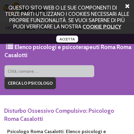
QUESTO SITO WEB O LE SUE COMPONENTI DI
TERZE PARTI UTILIZZANO I COOKIES NECESSARI ALLE
PROPRIE FUNZIONALITÀ. SE VUOI SAPERNE DI PIÙ
PUOI VERIFICARE LA NOSTRA
COOKIE POLICY
HOME
Lazio
Roma
Roma
Casalotti
ACCETTA
Elenco psicologi e psicoterapeuti Roma Roma
Casalotti
Disturbo Ossessivo Compulsivo: Psicologo
Roma Casalotti
Psicologo Roma Casalotti: Elenco psicologi e