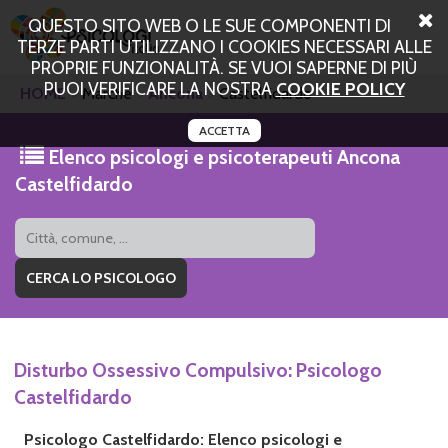
QUESTO SITO WEB O LE SUE COMPONENTI DI
TERZE PARTI UTILIZZANO I COOKIES NECESSARI ALLE
PROPRIE FUNZIONALITÀ. SE VUOI SAPERNE DI PIÙ
PUOI VERIFICARE LA NOSTRA
COOKIE POLICY
HOME
Marche
Ancona
Castelfidardo
ACCETTA
Elenco psicologi e psicoterapeuti Ancona
Castelfidardo
Disturbo Ossessivo Compulsivo: Psicologo
Castelfidardo
Psicologo Castelfidardo: Elenco psicologi e